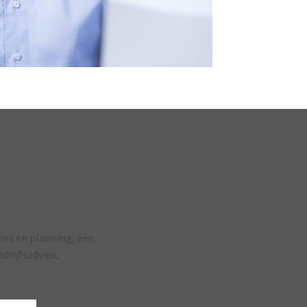
ies en planning, een
drijfsadvies,