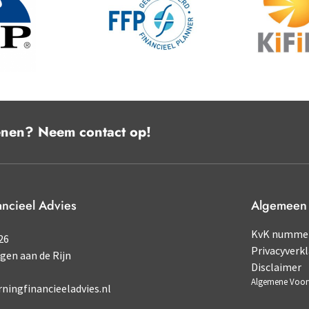
enen? Neem contact op!
ancieel Advies
Algemeen
KvK nummer
26
Privacyverkl
ngen aan de Rijn
Disclaimer
Algemene Voo
ningfinancieeladvies.nl