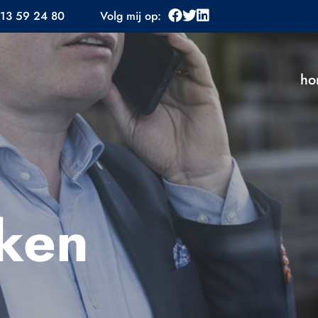
13 59 24 80
Volg mij op:
ho
ken