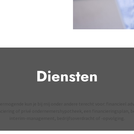
Diensten
ermogende kun je bij mij onder andere terecht voor: financieel adv
nciering of privé ondernemershypotheek, een financieringsplan, be
interim-management, bedrijfsoverdracht of -opvolging.