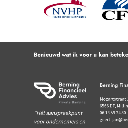
Benieuwd wat ik voor u kan betek
Berning Fin
Mozartstraat 
6566 DP, Milli
"Hét aanspreekpunt
06 13 59 24 80
geert-jan@ber
voor ondernemers en