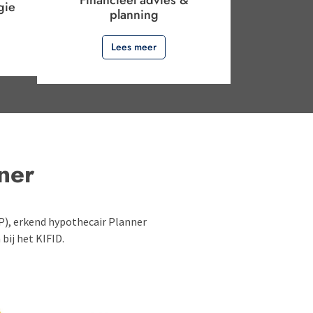
gie
planning
Lees meer
ner
FP), erkend hypothecair Planner
bij het KIFID.