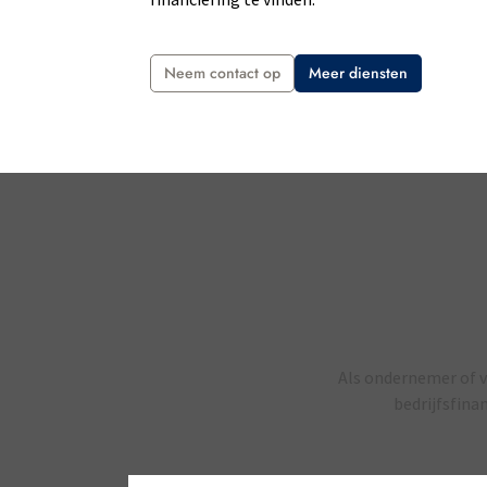
Neem contact op
Meer diensten
Als ondernemer of v
bedrijfsfina