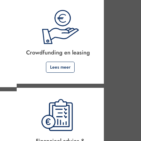
Crowdfunding en leasing
.
Lees meer
Financieel advies &